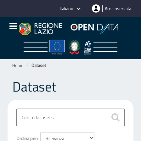
Salta
Italiano
Area riservata
al
contenuto
Home
Dataset
Dataset
Ordina per