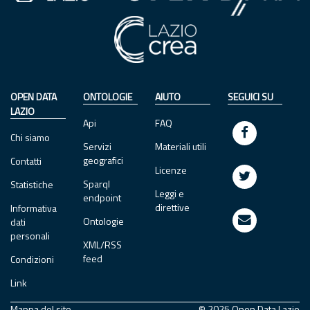
OPEN DATA
ONTOLOGIE
AIUTO
SEGUICI SU
LAZIO
Api
FAQ
Chi siamo
Servizi
Materiali utili
geografici
Contatti
Licenze
Sparql
Statistiche
Leggi e
endpoint
direttive
Informativa
Ontologie
dati
personali
XML/RSS
feed
Condizioni
Link
Mappa del sito
© 2025 Open Data Lazio