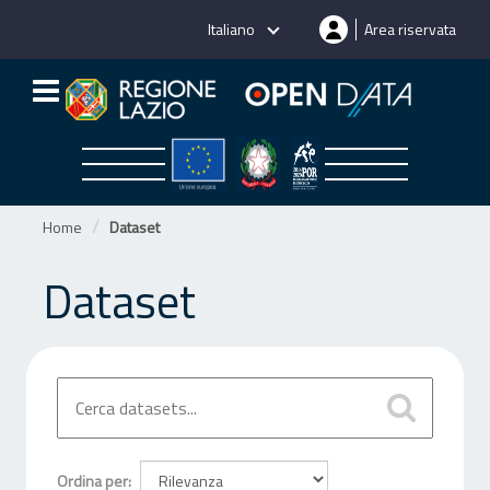
Salta
Italiano
Area riservata
al
contenuto
Home
Dataset
Dataset
Ordina per