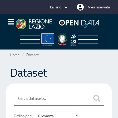
Salta
Italiano
Area riservata
al
contenuto
Home
Dataset
Dataset
Ordina per