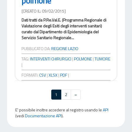
polmone
[CREATO IL: 09/02/2015]
Dati tratti da P.Re.Val.E. (Programma Regionale di
Valutazione degli Esiti degli interventi sanitari)
curato dal Dipartimento di Epidemiologia del
Servizio Sanitario Regionale...
PUBBLICATO DA:
REGIONE LAZIO
TAG:
INTERVENTI CHIRURGICI
|
POLMONE
|
TUMORE
|
FORMATI:
CSV
|
XLSX
|
PDF
|
1
2
»
E' possibile inoltre accedere al registro usando le
API
(vedi
Documentazione API
).