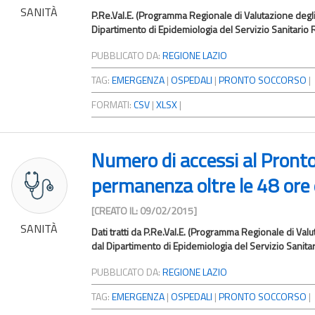
SANITÀ
P.Re.Val.E. (Programma Regionale di Valutazione degli Es
Dipartimento di Epidemiologia del Servizio Sanitario R
PUBBLICATO DA:
REGIONE LAZIO
TAG:
EMERGENZA
|
OSPEDALI
|
PRONTO SOCCORSO
|
FORMATI:
CSV
|
XLSX
|
Numero di accessi al Pront
permanenza oltre le 48 ore e
[CREATO IL: 09/02/2015]
SANITÀ
Dati tratti da P.Re.Val.E. (Programma Regionale di Valut
dal Dipartimento di Epidemiologia del Servizio Sanitar
PUBBLICATO DA:
REGIONE LAZIO
TAG:
EMERGENZA
|
OSPEDALI
|
PRONTO SOCCORSO
|