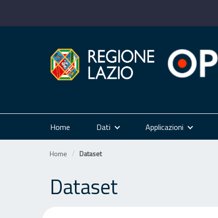
Salta
al
contenuto
Home
Dati
Applicazioni
Home
Dataset
Dataset