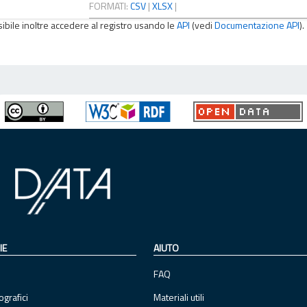
FORMATI:
CSV
|
XLSX
|
sibile inoltre accedere al registro usando le
API
(vedi
Documentazione API
).
IE
AIUTO
FAQ
ografici
Materiali utili