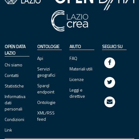
OPEN DATA
ONTOLOGIE
AIUTO
SEGUICI SU
LAZIO
Api
FAQ
Chi siamo
Servizi
Materiali utili
geografici
Contatti
Licenze
Sparql
Statistiche
Leggi e
endpoint
direttive
Informativa
Ontologie
dati
personali
XML/RSS
feed
Condizioni
Link