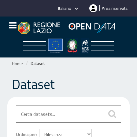
Salta
Italiano
Area riservata
al
contenuto
Home
Dataset
Dataset
Ordina per