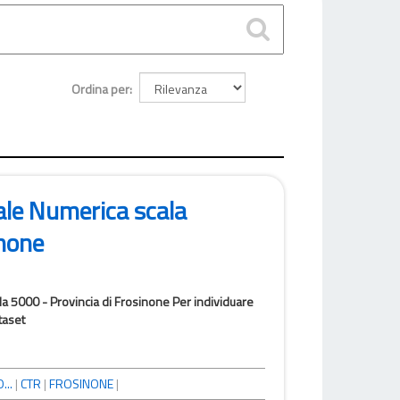
Ordina per
ale Numerica scala
inone
la 5000 - Provincia di Frosinone Per individuare
taset
...
|
CTR
|
FROSINONE
|