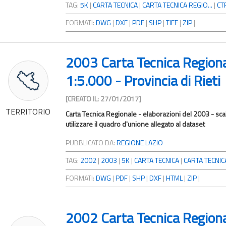
TAG:
5K
|
CARTA TECNICA
|
CARTA TECNICA REGIO...
|
CT
FORMATI:
DWG
|
DXF
|
PDF
|
SHP
|
TIFF
|
ZIP
|
2003 Carta Tecnica Region
1:5.000 - Provincia di Rieti
[CREATO IL: 27/01/2017]
TERRITORIO
Carta Tecnica Regionale - elaborazioni del 2003 - scal
utilizzare il quadro d'unione allegato al dataset
PUBBLICATO DA:
REGIONE LAZIO
TAG:
2002
|
2003
|
5K
|
CARTA TECNICA
|
CARTA TECNICA
FORMATI:
DWG
|
PDF
|
SHP
|
DXF
|
HTML
|
ZIP
|
2002 Carta Tecnica Region