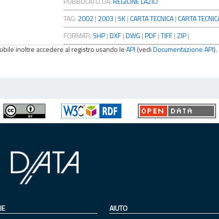
PUBBLICATO DA:
REGIONE LAZIO
TAG:
2002
|
2003
|
5K
|
CARTA TECNICA
|
CARTA TECNICA
FORMATI:
SHP
|
DXF
|
DWG
|
PDF
|
TIFF
|
ZIP
|
sibile inoltre accedere al registro usando le
API
(vedi
Documentazione API
).
IE
AIUTO