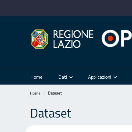
Salta
al
contenuto
Home
Dati
Applicazioni
Home
Dataset
Dataset