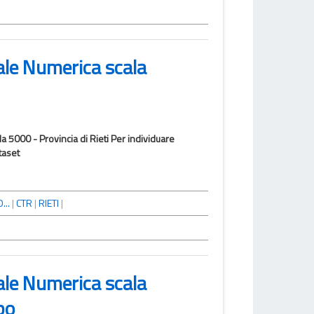
ale Numerica scala
a 5000 - Provincia di Rieti Per individuare
taset
...
|
CTR
|
RIETI
|
ale Numerica scala
bo