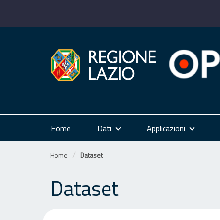
Salta
al
contenuto
Home
Dati
Applicazioni
Home
Dataset
Dataset