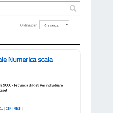
Ordina per
ale Numerica scala
a 5000 - Provincia di Rieti Per individuare
taset
...
|
CTR
|
RIETI
|