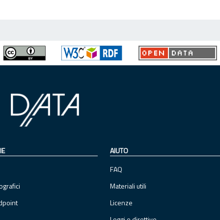
IE
AIUTO
FAQ
ografici
Materiali utili
dpoint
Licenze
Leggi e direttive