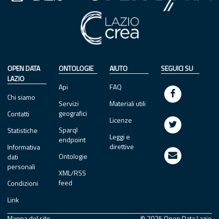
OPEN DATA
ONTOLOGIE
AIUTO
SEGUICI SU
LAZIO
Api
FAQ
Chi siamo
Servizi
Materiali utili
geografici
Contatti
Licenze
Sparql
Statistiche
Leggi e
endpoint
direttive
Informativa
Ontologie
dati
personali
XML/RSS
feed
Condizioni
Link
Mappa del sito
© 2025 Open Data Lazio