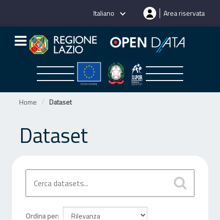
Salta
Italiano
Area riservata
al
contenuto
Home
Dataset
Dataset
Ordina per