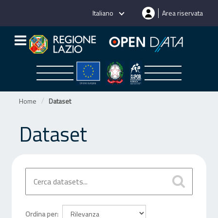
Salta
Italiano
Area riservata
al
contenuto
Home
Dataset
Dataset
Ordina per