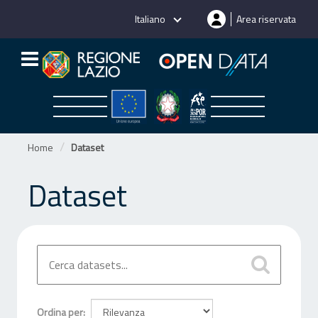
Salta
Italiano
Area riservata
al
contenuto
Home
Dataset
Dataset
Ordina per