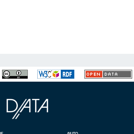
IE
AIUTO