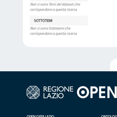
Non ci sono Temi del dataset che
corrispondono a questa ricerca
SOTTOTEMI
Non ci sono Sottotemi che
corrispondono a questa ricerca
OPEN DATA LAZIO
ONTOLOG