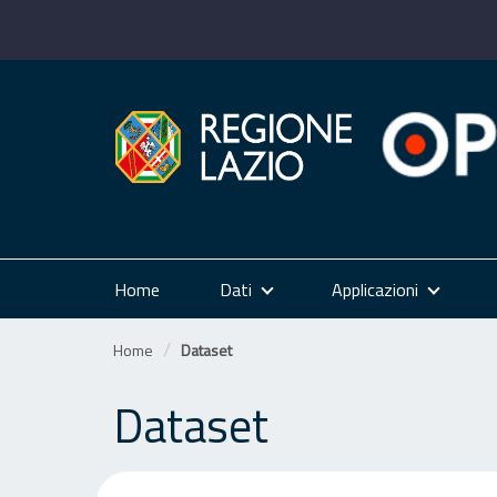
Salta
al
contenuto
Home
Dati
Applicazioni
Home
Dataset
Dataset