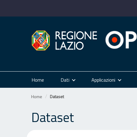
Salta
al
contenuto
Home
Dati
Applicazioni
Home
Dataset
Dataset