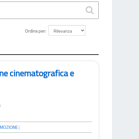
Ordina per
one cinematografica e
a
MOZIONE
|