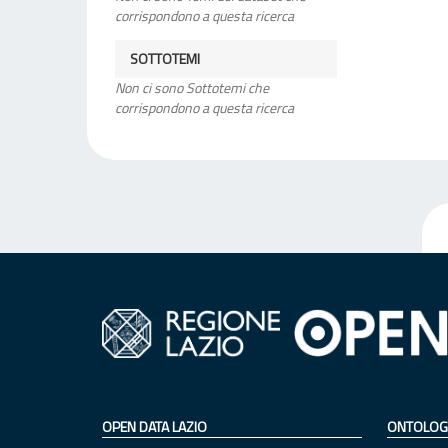
corrispondono a questa ricerca
SOTTOTEMI
Non ci sono Sottotemi che
corrispondono a questa ricerca
OPEN DATA LAZIO
ONTOLOG