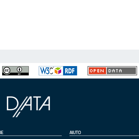
IE
AIUTO