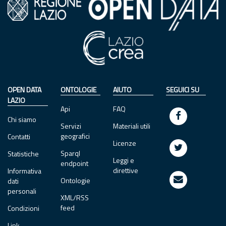
OPEN DATA
ONTOLOGIE
AIUTO
SEGUICI SU
LAZIO
Api
FAQ
Chi siamo
Servizi
Materiali utili
geografici
Contatti
Licenze
Sparql
Statistiche
Leggi e
endpoint
direttive
Informativa
Ontologie
dati
personali
XML/RSS
feed
Condizioni
Link