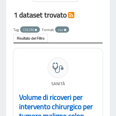
1 dataset trovato
Tag:
COLON
Formati:
csv
Risultato del Filtro
SANITÀ
Volume di ricoveri per
intervento chirurgico per
tumore maligno colon