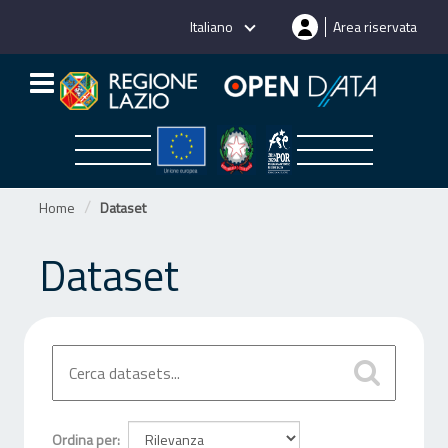
Salta
Italiano
Area riservata
al
contenuto
Home
Dataset
Dataset
Ordina per