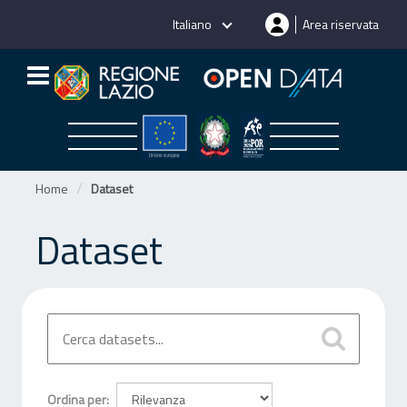
Salta
Italiano
Area riservata
al
contenuto
Home
Dataset
Dataset
Ordina per