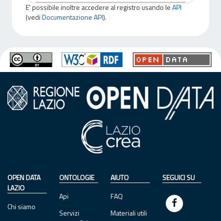
E' possibile inoltre accedere al registro usando le
API
(vedi
Documentazione API
).
OPEN DATA
ONTOLOGIE
AIUTO
SEGUICI SU
LAZIO
Api
FAQ
Chi siamo
Servizi
Materiali utili