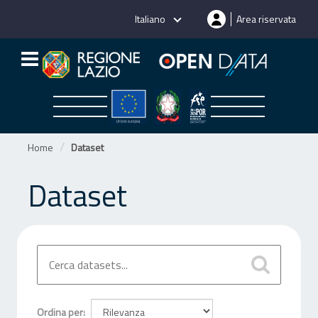
Salta
Italiano
Area riservata
al
contenuto
Home
Dataset
Dataset
Ordina per