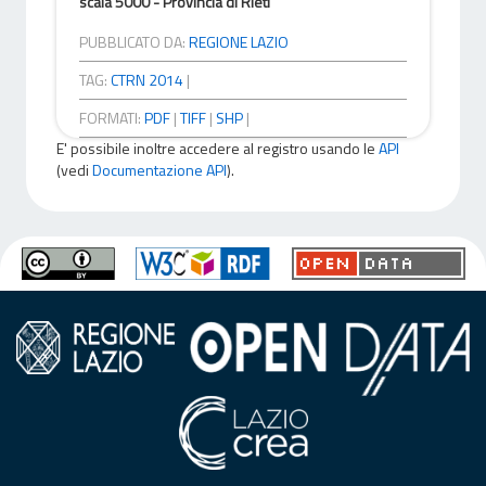
scala 5000 - Provincia di Rieti
PUBBLICATO DA:
REGIONE LAZIO
TAG:
CTRN 2014
|
FORMATI:
PDF
|
TIFF
|
SHP
|
E' possibile inoltre accedere al registro usando le
API
(vedi
Documentazione API
).