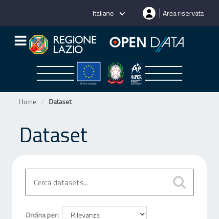
Salta
Italiano
Area riservata
al
contenuto
Home
Dataset
Dataset
Ordina per