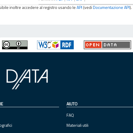
sibile inoltre accedere al registro usando le
API
(vedi
Documentazione API
).
IE
AIUTO
FAQ
ografici
Materiali utili