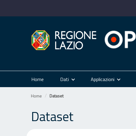
Salta
al
contenuto
Home
Dati
Applicazioni
Home
Dataset
Dataset