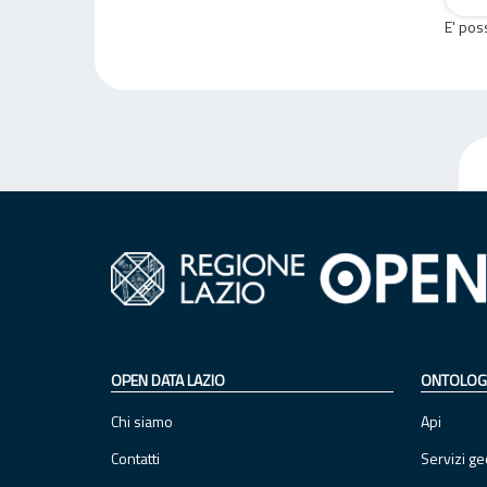
E' pos
OPEN DATA LAZIO
ONTOLOG
Chi siamo
Api
Contatti
Servizi ge