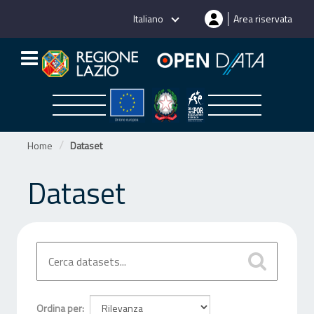
Salta
Italiano
Area riservata
al
contenuto
Home
Dataset
Dataset
Ordina per