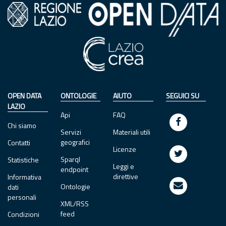
OPEN DATA
ONTOLOGIE
AIUTO
SEGUICI SU
LAZIO
Api
FAQ
Chi siamo
Servizi
Materiali utili
geografici
Contatti
Licenze
Sparql
Statistiche
Leggi e
endpoint
direttive
Informativa
Ontologie
dati
personali
XML/RSS
feed
Condizioni