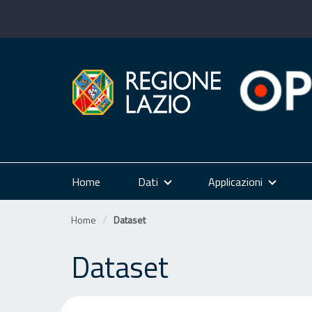
Salta
al
contenuto
Home
Dati
Applicazioni
Home
Dataset
Dataset