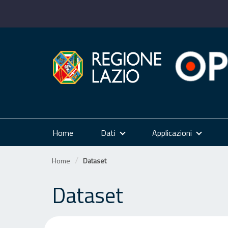
Salta
al
contenuto
Home
Dati
Applicazioni
Home
Dataset
Dataset