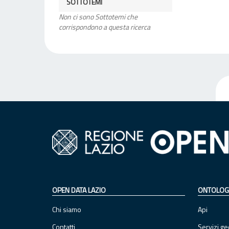
SOTTOTEMI
Non ci sono Sottotemi che
corrispondono a questa ricerca
OPEN DATA LAZIO
ONTOLOG
Chi siamo
Api
Contatti
Servizi ge