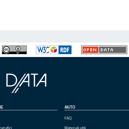
IE
AIUTO
FAQ
ografici
Materiali utili