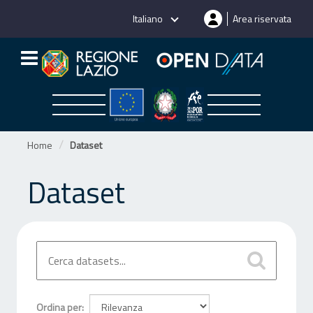
Salta
Italiano
Area riservata
al
contenuto
Home
Dataset
Dataset
Ordina per