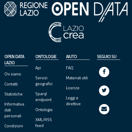
OPEN DATA
ONTOLOGIE
AIUTO
SEGUICI SU
LAZIO
Api
FAQ
Chi siamo
Servizi
Materiali utili
geografici
Contatti
Licenze
Sparql
Statistiche
Leggi e
endpoint
direttive
Informativa
Ontologie
dati
personali
XML/RSS
feed
Condizioni