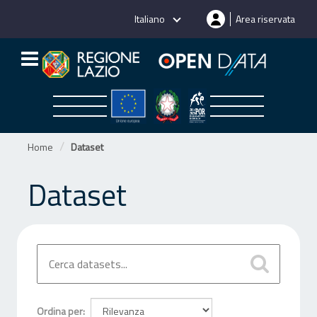
Salta
Italiano
Area riservata
al
contenuto
Home
Dataset
Dataset
Ordina per