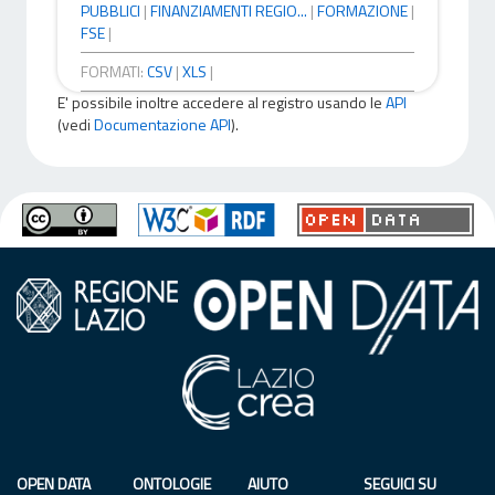
PUBBLICI
|
FINANZIAMENTI REGIO...
|
FORMAZIONE
|
FSE
|
FORMATI:
CSV
|
XLS
|
E' possibile inoltre accedere al registro usando le
API
(vedi
Documentazione API
).
OPEN DATA
ONTOLOGIE
AIUTO
SEGUICI SU