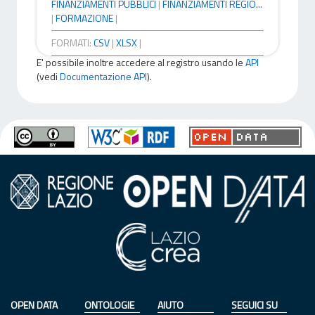
FINANZIAMENTI PUBBLICI
|
FINANZIAMENTI REGIO...
|
FORMAZIONE
|
FORMATI:
CSV
|
XLSX
|
E' possibile inoltre accedere al registro usando le
API
(vedi
Documentazione API
).
OPEN DATA
ONTOLOGIE
AIUTO
SEGUICI SU