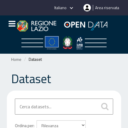
Salta
Italiano
Area riservata
al
contenuto
Home
Dataset
Dataset
Ordina per