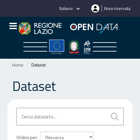
Salta
Italiano
Area riservata
al
contenuto
Home
Dataset
Dataset
Ordina per