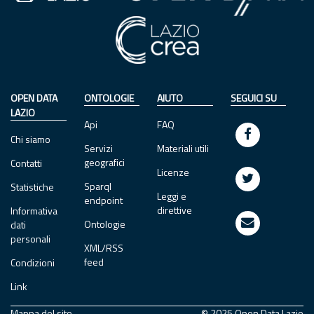
OPEN DATA
ONTOLOGIE
AIUTO
SEGUICI SU
LAZIO
Api
FAQ
Chi siamo
Servizi
Materiali utili
geografici
Contatti
Licenze
Sparql
Statistiche
Leggi e
endpoint
direttive
Informativa
Ontologie
dati
personali
XML/RSS
feed
Condizioni
Link
Mappa del sito
© 2025 Open Data Lazio