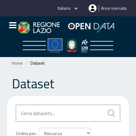
Salta
Italiano
Area riservata
al
contenuto
Home
Dataset
Dataset
Ordina per