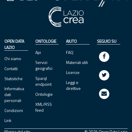
OPEN DATA
ONTOLOGIE
AIUTO
SEGUICI SU
LAZIO
Api
FAQ
Chi siamo
Servizi
Materiali utili
geografici
Contatti
Licenze
Sparql
Statistiche
Leggi e
endpoint
direttive
Informativa
Ontologie
dati
personali
XML/RSS
feed
Condizioni
Link
Mappa del sito
© 2025 Open Data Lazio