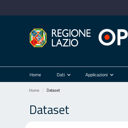
Salta
al
contenuto
Home
Dati
Applicazioni
Home
Dataset
Dataset