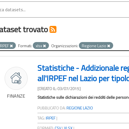
ataset trovato
IRPEF
Formati:
xlsx
Organizzazioni:
Regione Lazio
Statistiche - Addizionale r
all'IRPEF nel Lazio per tipolo
[CREATO IL: 03/07/2015]
FINANZE
Statistiche sulle dichiarazioni dei redditi delle pers
PUBBLICATO DA:
REGIONE LAZIO
TAG:
IRPEF
|
FORMATI:
CSV
|
XLSX
|