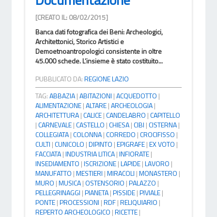
[CREATO IL: 08/02/2015]
Banca dati fotografica dei Beni: Archeologici,
Architettonici, Storico Artistici e
Demoetnoantropologici consistente in oltre
45.000 schede. L’insieme è stato costituito...
PUBBLICATO DA:
REGIONE LAZIO
TAG:
ABBAZIA
|
ABITAZIONI
|
ACQUEDOTTO
|
ALIMENTAZIONE
|
ALTARE
|
ARCHEOLOGIA
|
ARCHITETTURA
|
CALICE
|
CANDELABRO
|
CAPITELLO
|
CARNEVALE
|
CASTELLO
|
CHIESA
|
CIBI
|
CISTERNA
|
COLLEGIATA
|
COLONNA
|
CORREDO
|
CROCIFISSO
|
CULTI
|
CUNICOLO
|
DIPINTO
|
EPIGRAFE
|
EX VOTO
|
FACCIATA
|
INDUSTRIA LITICA
|
INFIORATE
|
INSEDIAMENTO
|
ISCRIZIONE
|
LAPIDE
|
LAVORO
|
MANUFATTO
|
MESTIERI
|
MIRACOLI
|
MONASTERO
|
MURO
|
MUSICA
|
OSTENSORIO
|
PALAZZO
|
PELLEGRINAGGI
|
PIANETA
|
PISSIDE
|
PIVIALE
|
PONTE
|
PROCESSIONI
|
RDF
|
RELIQUIARIO
|
REPERTO ARCHEOLOGICO
|
RICETTE
|