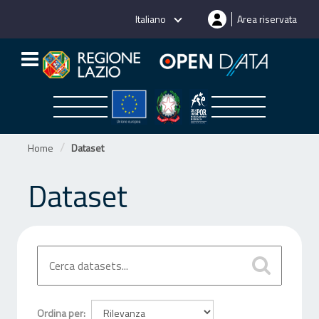
Salta
Italiano
Area riservata
al
contenuto
Home
Dataset
Dataset
Ordina per