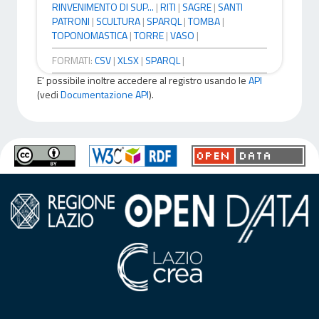
RINVENIMENTO DI SUP...
|
RITI
|
SAGRE
|
SANTI
PATRONI
|
SCULTURA
|
SPARQL
|
TOMBA
|
TOPONOMASTICA
|
TORRE
|
VASO
|
FORMATI:
CSV
|
XLSX
|
SPARQL
|
E' possibile inoltre accedere al registro usando le
API
(vedi
Documentazione API
).