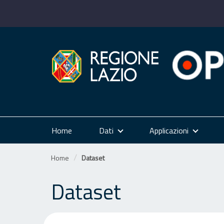
Salta
al
contenuto
Home
Dati
Applicazioni
Home
Dataset
Dataset