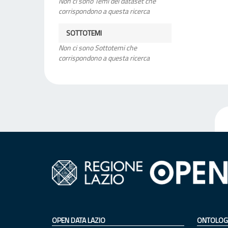
Non ci sono Temi del dataset che
corrispondono a questa ricerca
SOTTOTEMI
Non ci sono Sottotemi che
corrispondono a questa ricerca
OPEN DATA LAZIO
ONTOLOG