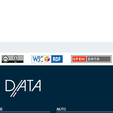
IE
AIUTO