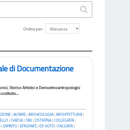
Ordina per
ale di Documentazione
tonici, Storico Artistici e Demoetnoantropologici
ostituito...
ZIONE
|
ALTARE
|
ARCHEOLOGIA
|
ARCHITETTURA
|
ELLO
|
CHIESA
|
CIBI
|
CISTERNA
|
COLLEGIATA
|
O
|
DIPINTO
|
EPIGRAFE
|
EX VOTO
|
FACCIATA
|