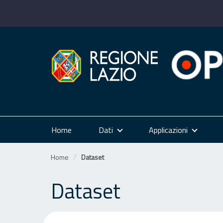
Salta
al
contenuto
Home
Dati
Applicazioni
Home
Dataset
Dataset