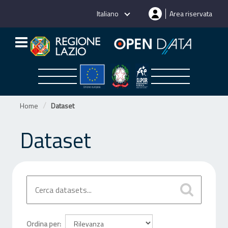
Salta
Italiano
Area riservata
al
contenuto
Home
Dataset
Dataset
Ordina per