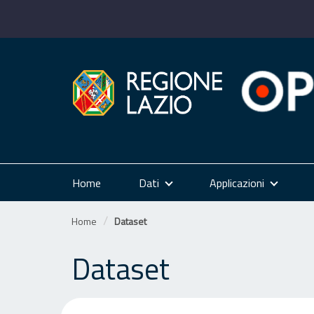
Salta
al
contenuto
Home
Dati
Applicazioni
Home
Dataset
Dataset