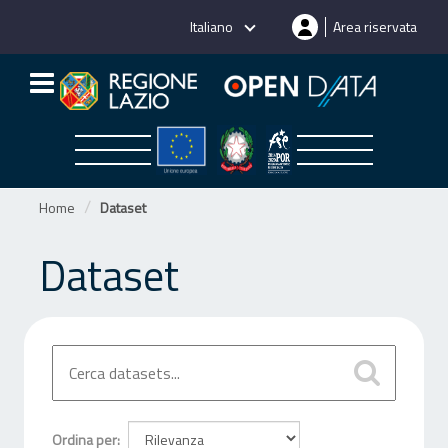
Salta
Italiano
Area riservata
al
contenuto
Home
Dataset
Dataset
Ordina per