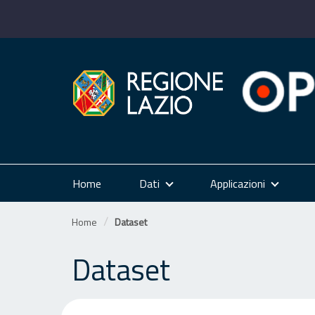
Salta
al
contenuto
Home
Dati
Applicazioni
Home
Dataset
Dataset