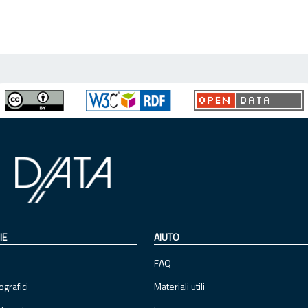
IE
AIUTO
FAQ
ografici
Materiali utili