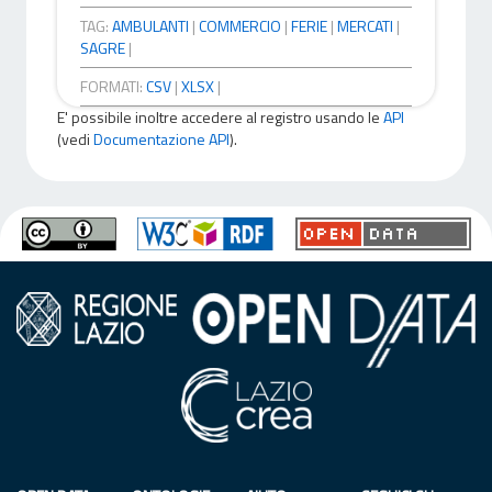
TAG:
AMBULANTI
|
COMMERCIO
|
FERIE
|
MERCATI
|
SAGRE
|
FORMATI:
CSV
|
XLSX
|
E' possibile inoltre accedere al registro usando le
API
(vedi
Documentazione API
).