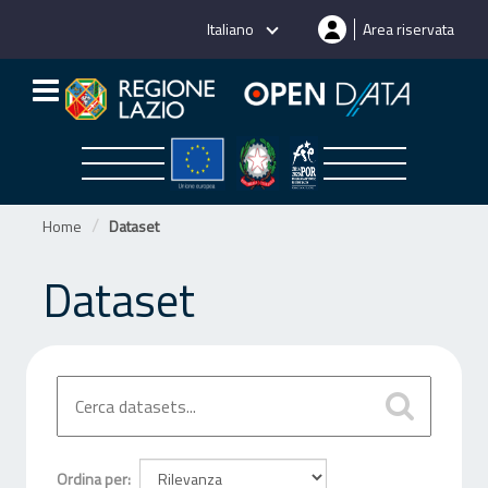
Salta
Italiano
Area riservata
al
contenuto
Home
Dataset
Dataset
Ordina per