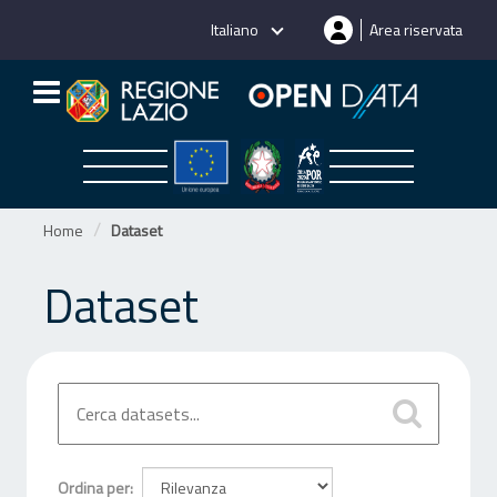
Salta
Italiano
Area riservata
al
contenuto
Home
Dataset
Dataset
Ordina per