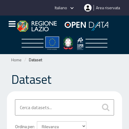
Salta
Italiano
Area riservata
al
contenuto
Home
Dataset
Dataset
Ordina per