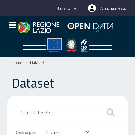
Salta
Italiano
Area riservata
al
contenuto
Home
Dataset
Dataset
Ordina per