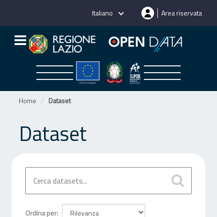
Salta
Italiano
Area riservata
al
contenuto
Home
Dataset
Dataset
Ordina per