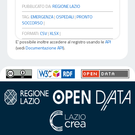
PUBBLICATO DA:
REGIONE LAZIO
TAG:
EMERGENZA
|
OSPEDALI
|
PRONTO
SOCCORSO
|
FORMATI:
CSV
|
XLSX
|
E' possibile inoltre accedere al registro usando le
API
(vedi
Documentazione API
).