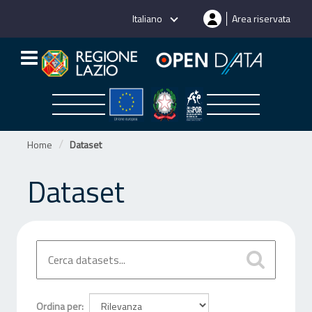
Salta
Italiano
Area riservata
al
contenuto
Home
Dataset
Dataset
Ordina per