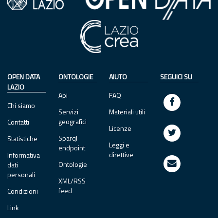
OPEN DATA
ONTOLOGIE
AIUTO
SEGUICI SU
LAZIO
Api
FAQ
Chi siamo
Servizi
Materiali utili
geografici
Contatti
Licenze
Sparql
Statistiche
Leggi e
endpoint
direttive
Informativa
Ontologie
dati
personali
XML/RSS
feed
Condizioni
Link