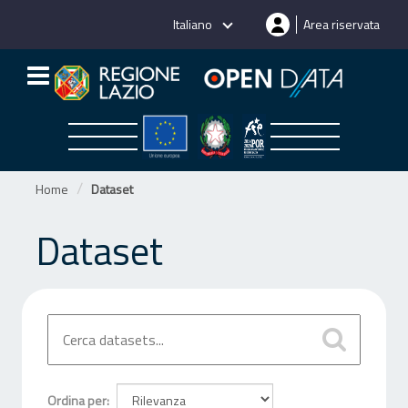
Salta
Italiano
Area riservata
al
contenuto
Home
Dataset
Dataset
Ordina per