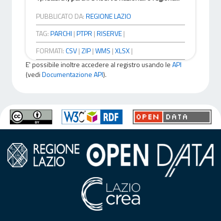
PUBBLICATO DA:
REGIONE LAZIO
TAG:
PARCHI
|
PTPR
|
RISERVE
|
FORMATI:
CSV
|
ZIP
|
WMS
|
XLSX
|
E' possibile inoltre accedere al registro usando le
API
(vedi
Documentazione API
).