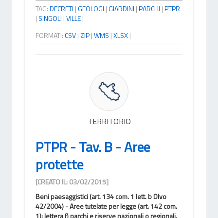
TAG:
DECRETI
|
GEOLOGI
|
GIARDINI
|
PARCHI
|
PTPR
|
SINGOLI
|
VILLE
|
FORMATI:
CSV
|
ZIP
|
WMS
|
XLSX
|
TERRITORIO
PTPR - Tav. B - Aree
protette
[CREATO IL: 03/02/2015]
Beni paesaggistici (art. 134 com. 1 lett. b Dlvo
42/2004) - Aree tutelate per legge (art. 142 com.
1): lettera f) parchi e riserve nazionali o regionali.