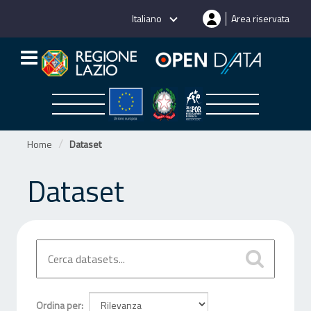
Salta
Italiano
Area riservata
al
contenuto
Home
Dataset
Dataset
Ordina per