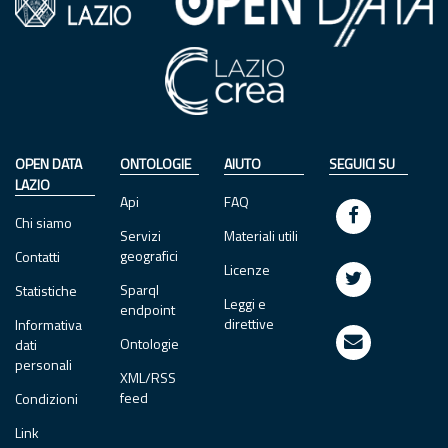
OPEN DATA
ONTOLOGIE
AIUTO
SEGUICI SU
LAZIO
Api
FAQ
Chi siamo
Servizi
Materiali utili
geografici
Contatti
Licenze
Sparql
Statistiche
Leggi e
endpoint
direttive
Informativa
Ontologie
dati
personali
XML/RSS
feed
Condizioni
Link