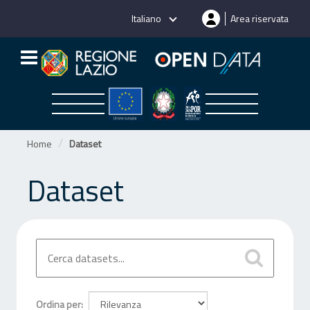
Salta
Italiano
Area riservata
al
contenuto
Home
Dataset
Dataset
Ordina per