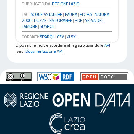
PUBBLICATO DA:
REGIONE LAZIO
TAG:
ACQUE ASTATICHE
|
FAUNA
|
FLORA
|
NATURA
2000
|
POZZE TEMPORANEE
|
RDF
|
SELVA DEL
LAMONE
|
SPARQL
|
FORMATI:
SPARQL
|
CSV
|
XLSX
|
E' possibile inoltre accedere al registro usando le
API
(vedi
Documentazione API
).