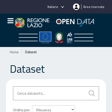
Salta
Italiano
Area riservata
al
contenuto
Home
Dataset
Dataset
Ordina per