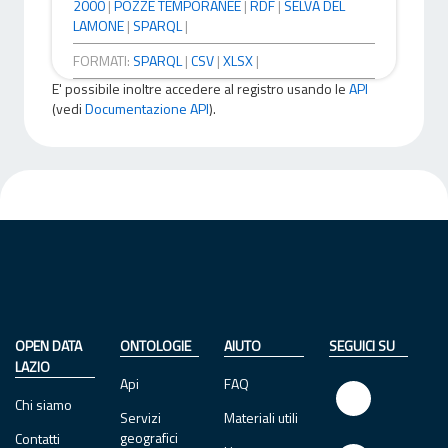
2000
|
POZZE TEMPORANEE
|
RDF
|
SELVA DEL
LAMONE
|
SPARQL
|
FORMATI:
SPARQL
|
CSV
|
XLSX
|
E' possibile inoltre accedere al registro usando le
API
(vedi
Documentazione API
).
OPEN DATA
ONTOLOGIE
AIUTO
SEGUICI SU
LAZIO
Api
FAQ
Chi siamo
Servizi
Materiali utili
geografici
Contatti