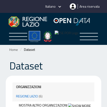
Salta
Italiano
Area riservata
al
contenuto
Home
Dataset
Dataset
ORGANIZZAZIONI
REGIONE LAZIO
(6)
MOSTRA ALTRO ORGANIZZAZIONI