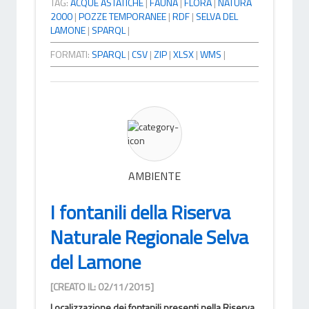
TAG:
ACQUE ASTATICHE
|
FAUNA
|
FLORA
|
NATURA
2000
|
POZZE TEMPORANEE
|
RDF
|
SELVA DEL
LAMONE
|
SPARQL
|
FORMATI:
SPARQL
|
CSV
|
ZIP
|
XLSX
|
WMS
|
AMBIENTE
I fontanili della Riserva
Naturale Regionale Selva
del Lamone
[CREATO IL: 02/11/2015]
Localizzazione dei fontanili presenti nella Riserva