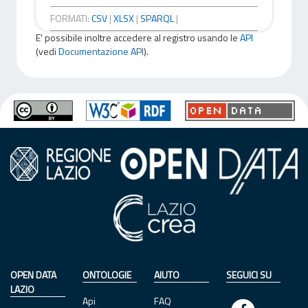
FORMATI:
CSV
|
XLSX
|
SPARQL
|
E' possibile inoltre accedere al registro usando le
API
(vedi
Documentazione API
).
OPEN DATA
ONTOLOGIE
AIUTO
SEGUICI SU
LAZIO
Api
FAQ