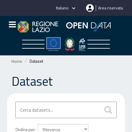
Salta
Italiano
Area riservata
al
contenuto
Home
Dataset
Dataset
Ordina per