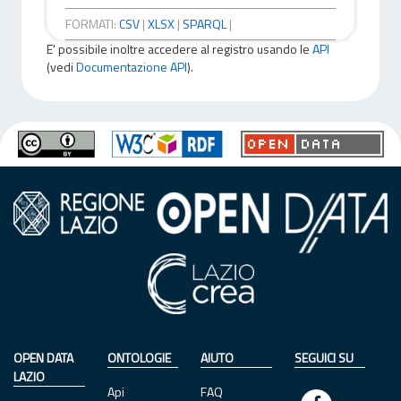
FORMATI:
CSV
|
XLSX
|
SPARQL
|
E' possibile inoltre accedere al registro usando le
API
(vedi
Documentazione API
).
OPEN DATA
ONTOLOGIE
AIUTO
SEGUICI SU
LAZIO
Api
FAQ