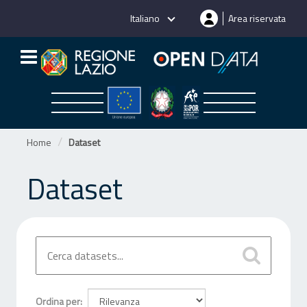
Salta
Italiano
Area riservata
al
contenuto
Home
Dataset
Dataset
Ordina per