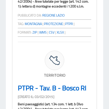
42/2004) - Aree tutelate per legge (art. 142 com.
1): lettera d) montagne eccedenti i 1200 s.l.m.
PUBBLICATO DA:
REGIONE LAZIO
TAG:
MONTAGNA
|
PROTEZIONE
|
PTPR
|
FORMATI:
ZIP
|
WMS
|
CSV
|
XLSX
|
TERRITORIO
PTPR - Tav. B - Bosco RI
[CREATO IL: 03/02/2015]
Beni paesaggistici (art. 134 com. 1 lett. b Dlvo
42/2004) - Aree tutelate per legge (art. 142 com.