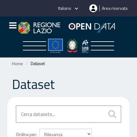
Salta
Italiano
Area riservata
al
contenuto
Home
Dataset
Dataset
Ordina per