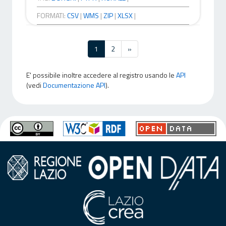
FORMATI:
CSV
|
WMS
|
ZIP
|
XLSX
|
1
2
»
E' possibile inoltre accedere al registro usando le
API
(vedi
Documentazione API
).