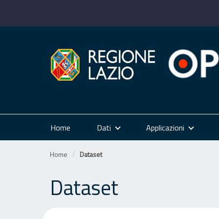
Salta
al
contenuto
Home
Dati
Applicazioni
Home
Dataset
Dataset