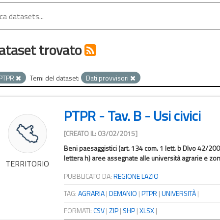
ataset trovato
PTPR
Temi del dataset:
Dati provvisori
PTPR - Tav. B - Usi civici
[CREATO IL: 03/02/2015]
Beni paesaggistici (art. 134 com. 1 lett. b Dlvo 42/200
lettera h) aree assegnate alle università agrarie e zon
TERRITORIO
PUBBLICATO DA:
REGIONE LAZIO
TAG:
AGRARIA
|
DEMANIO
|
PTPR
|
UNIVERSITÀ
|
FORMATI:
CSV
|
ZIP
|
SHP
|
XLSX
|