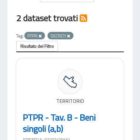
2 dataset trovati
Tag:
PTPR
DECRETI
Risultato del Filtro
TERRITORIO
PTPR - Tav. B - Beni
singoli (a,b)
[CREATO IL: 03/02/2015]