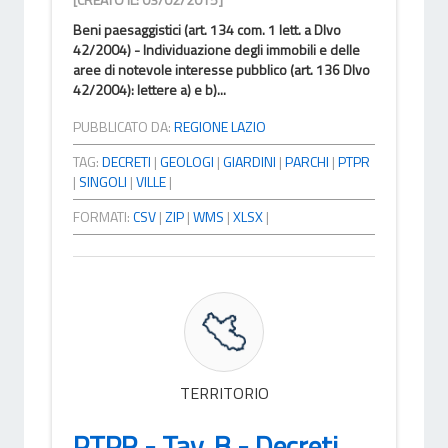
Beni paesaggistici (art. 134 com. 1 lett. a Dlvo
42/2004) - Individuazione degli immobili e delle
aree di notevole interesse pubblico (art. 136 Dlvo
42/2004): lettere a) e b)...
PUBBLICATO DA:
REGIONE LAZIO
TAG:
DECRETI
|
GEOLOGI
|
GIARDINI
|
PARCHI
|
PTPR
|
SINGOLI
|
VILLE
|
FORMATI:
CSV
|
ZIP
|
WMS
|
XLSX
|
TERRITORIO
PTPR - Tav. B - Decreti