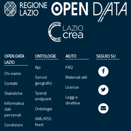
OPEN DATA
ONTOLOGIE
AIUTO
SEGUICI SU
LAZIO
Api
FAQ
Chi siamo
Servizi
Materiali utili
geografici
Contatti
Licenze
Sparql
Statistiche
Leggi e
endpoint
direttive
Informativa
Ontologie
dati
personali
XML/RSS
feed
Condizioni