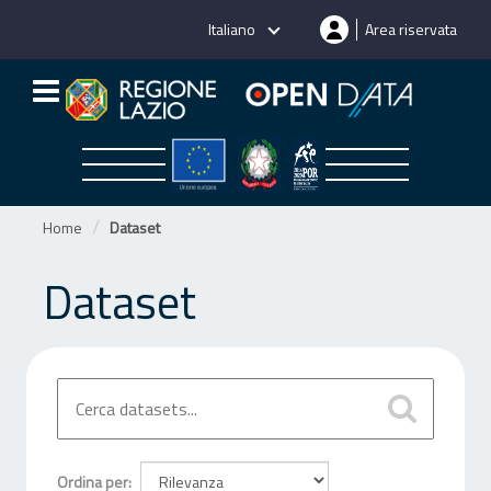
Salta
Italiano
Area riservata
al
contenuto
Home
Dataset
Dataset
Ordina per